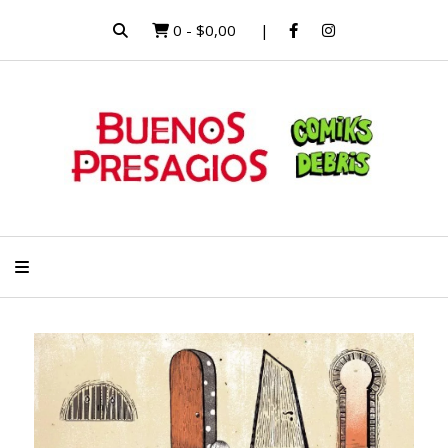
0
-
$0,00