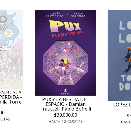
CK
 EN BUSCA
PERDIDA -
PUX Y LA BESTIA DEL
mila Torre
ESPACIO - Damián
LOPEZ 
i
Fraticceli, Pablo Boffelli
00
$30.000,00
$
UOTAS
HASTA 12 CUOTAS
HAST