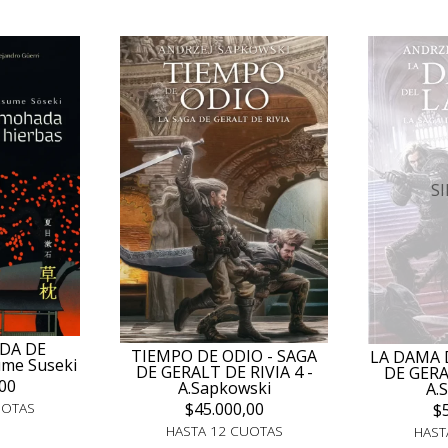
S
DA DE
TIEMPO DE ODIO - SAGA
LA DAMA 
ume Suseki
DE GERALT DE RIVIA 4 -
DE GERAL
00
A.Sapkowski
A.
UOTAS
$45.000,00
$
HASTA 12 CUOTAS
HAST