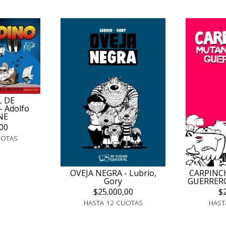
L DE
 Adolfo
NE
00
UOTAS
CARPINC
OVEJA NEGRA - Lubrio,
GUERREROS
Gory
$
$25.000,00
HAST
HASTA 12 CUOTAS