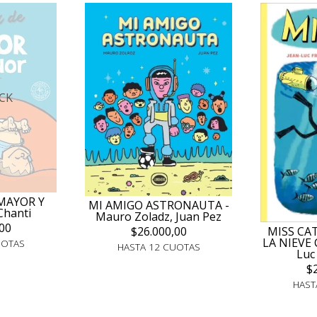
CK
MAYOR Y
MI AMIGO ASTRONAUTA -
Chanti
Mauro Zoladz, Juan Pez
00
MISS CAT
$26.000,00
LA NIEVE 
UOTAS
HASTA 12 CUOTAS
Luc
$
HAST