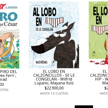
EL LOBO EN
EL
APIRO DEL
CALZONCILLOS - SE LE
CALZONCI
es Ferri ,
CONGELAN - Wilfrid
HIP - W
nrad
Lupano, Mayana Itoiz
May
00
$22.900,00
$
UOTAS
HASTA 12 CUOTAS
HAST