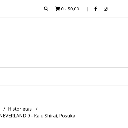
0
-
$0,00
a
Historietas
EVERLAND 9 - Kaiu Shirai, Posuka