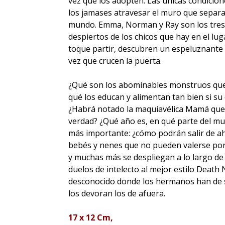
vez que los adopten. Las únicas condicione
los jamases atravesar el muro que separa
mundo. Emma, Norman y Ray son los tres 
despiertos de los chicos que hay en el lug
toque partir, descubren un espeluznante 
vez que crucen la puerta.
¿Qué son los abominables monstruos que 
qué los educan y alimentan tan bien si su
¿Habrá notado la maquiavélica Mamá que 
verdad? ¿Qué año es, en qué parte del mu
más importante: ¿cómo podrán salir de ah
bebés y nenes que no pueden valerse por
y muchas más se despliegan a lo largo de
duelos de intelecto al mejor estilo Death 
desconocido donde los hermanos han de se
los devoran los de afuera.
17 x 12 Cm,