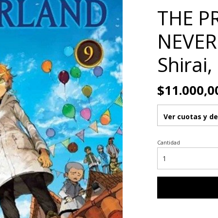
THE P
NEVERL
Shirai
$11.000,0
Ver cuotas y d
Cantidad