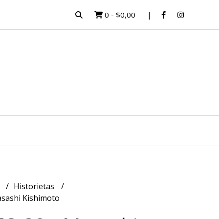
0
-
$0,00
a
Historietas
sashi Kishimoto