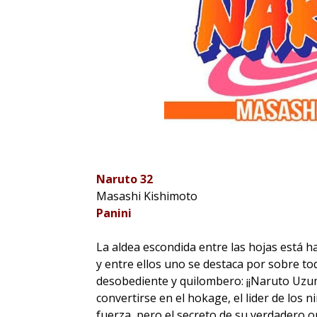
Naruto 32
Masashi Kishimoto
Panini
La aldea escondida entre las hojas está h
y entre ellos uno se destaca por sobre to
desobediente y quilombero: ¡¡Naruto Uzum
convertirse en el hokage, el lider de los 
fuerza, pero el secreto de su verdadero 