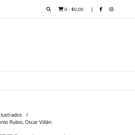
0
-
$0,00
Ilustrados
io Rubio, Oscar Villán