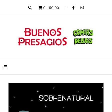
0
-
$0,00