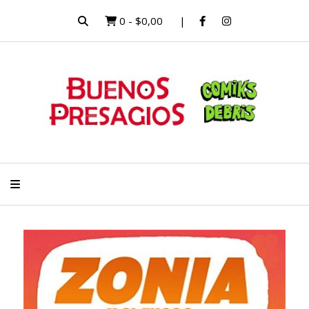
0
-
$0,00