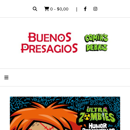
0
-
$0,00