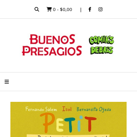
0
-
$0,00