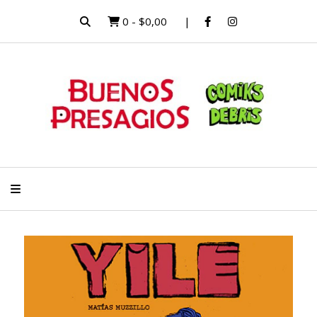
0
-
$0,00