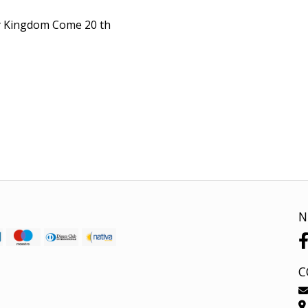
y Kingdom Come 20 th
N
C