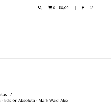
0
-
$0,00
etas
Edición Absoluta - Mark Waid, Alex