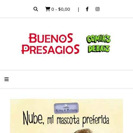
0
-
$0,00